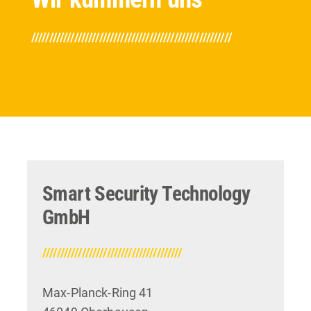
////////////////////////////////////////////////////////
Smart Security Technology
GmbH
///////////////////////////////////////
Max-Planck-Ring 41